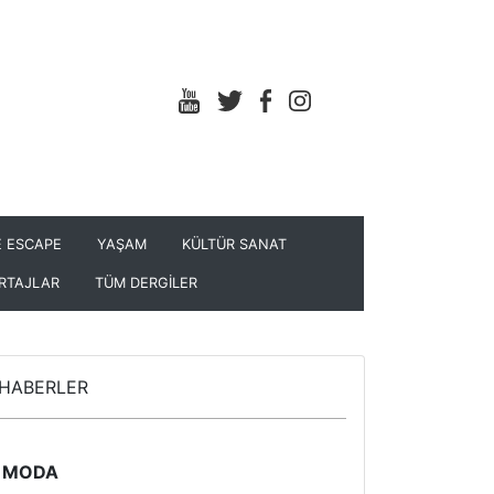
 ESCAPE
YAŞAM
KÜLTÜR SANAT
RTAJLAR
TÜM DERGİLER
HABERLER
MODA