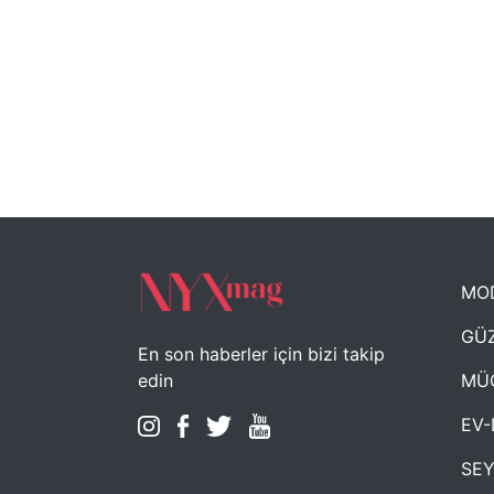
MO
GÜZ
En son haberler için bizi takip
MÜ
edin
EV-
SE