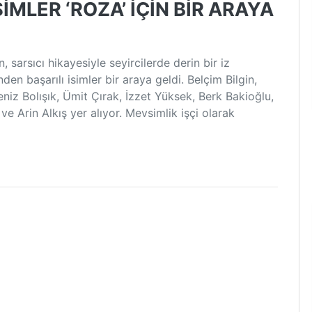
SİMLER ‘ROZA’ İÇİN BİR ARAYA
, sarsıcı hikayesiyle seyircilerde derin bir iz
nden başarılı isimler bir araya geldi. Belçim Bilgin,
niz Bolışık, Ümit Çırak, İzzet Yüksek, Berk Bakioğlu,
e Arin Alkış yer alıyor. Mevsimlik işçi olarak