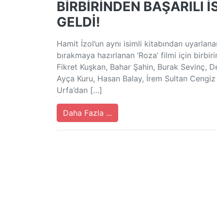
BİRBİRİNDEN BAŞARILI İ
GELDİ!
Hamit İzol’un aynı isimli kitabından uyarlanan
bırakmaya hazırlanan ‘Roza’ filmi için birbiri
Fikret Kuşkan, Bahar Şahin, Burak Sevinç, De
Ayça Kuru, Hasan Balay, İrem Sultan Cengiz v
Urfa’dan […]
Daha Fazla ...