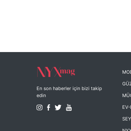
MO
GÜZ
En son haberler için bizi takip
MÜ
edin
EV-
SE
NYX