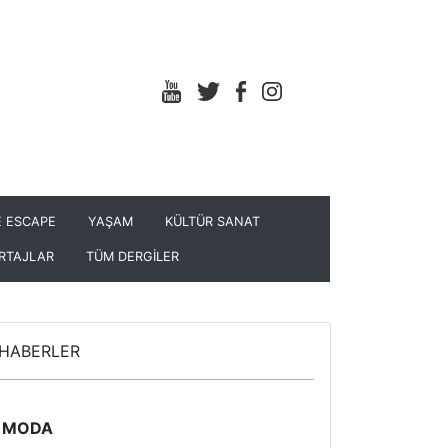
 ESCAPE
YAŞAM
KÜLTÜR SANAT
RTAJLAR
TÜM DERGİLER
HABERLER
MODA