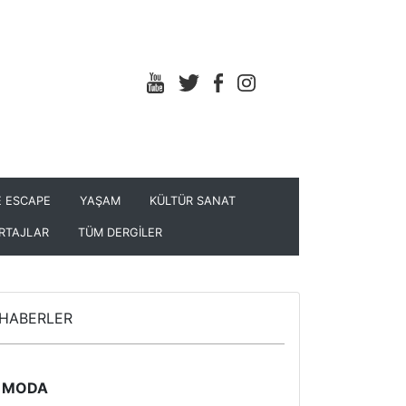
 ESCAPE
YAŞAM
KÜLTÜR SANAT
RTAJLAR
TÜM DERGİLER
HABERLER
MODA