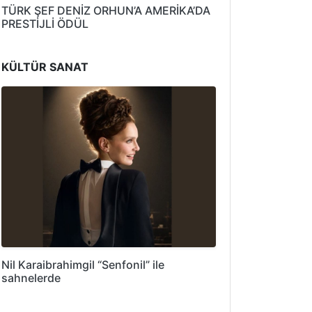
TÜRK ŞEF DENİZ ORHUN’A AMERİKA’DA
PRESTİJLİ ÖDÜL
KÜLTÜR SANAT
Nil Karaibrahimgil “Senfonil” ile
sahnelerde