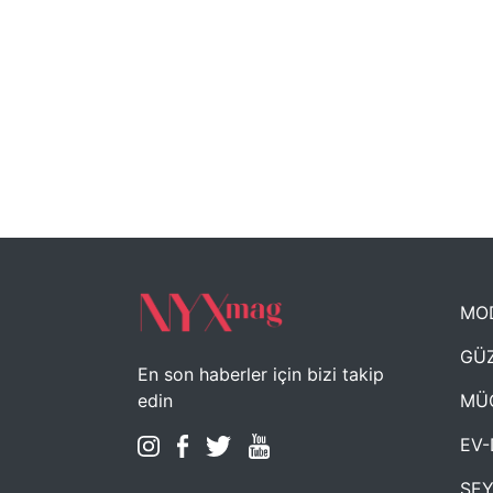
MO
GÜZ
En son haberler için bizi takip
MÜ
edin
EV-
SE