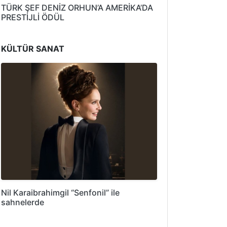
TÜRK ŞEF DENİZ ORHUN’A AMERİKA’DA
PRESTİJLİ ÖDÜL
KÜLTÜR SANAT
Nil Karaibrahimgil “Senfonil” ile
sahnelerde