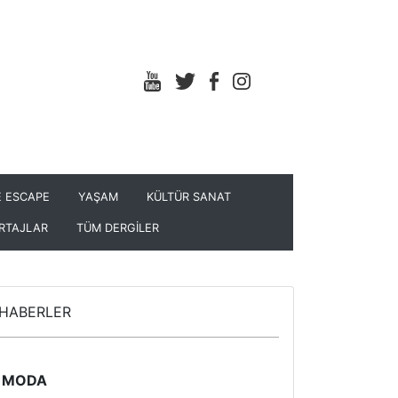
 ESCAPE
YAŞAM
KÜLTÜR SANAT
RTAJLAR
TÜM DERGİLER
HABERLER
MODA