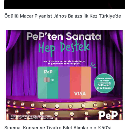
Ödüllü Macar Piyanist János Balázs İlk Kez Türkiye’de
Sinema, Konser ve Tiyatro Bilet Alımlarının %50’si