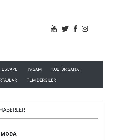
 ESCAPE
YAŞAM
KÜLTÜR SANAT
RTAJLAR
TÜM DERGİLER
HABERLER
MODA