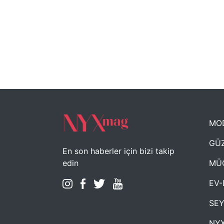
MO
GÜZ
En son haberler için bizi takip
MÜ
edin
EV-
SE
NYX