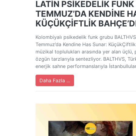
LATİN PSİKEDELİK FUNK
TEMMUZ’DA KENDİNE 
KÜÇÜKÇİFTLİK BAHÇE’D
Kolombiyalı psikedelik funk grubu BALTHVS, 
Temmuz’da Kendine Has Sunar: KüçükÇiftlik 
müzikal toplulukları arasında yer alan üçlü, 
özgün tarzlarıyla sentezliyor. BALTHVS, Tür
enerjik sahne performanslarıyla İstanbullula
Daha Fazla ...