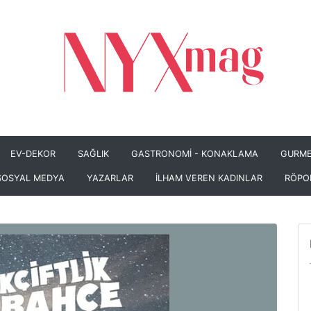
EV-DEKOR
SAĞLIK
GASTRONOMİ - KONAKLAMA
GURME
SOSYAL MEDYA
YAZARLAR
İLHAM VEREN KADINLAR
RÖPO