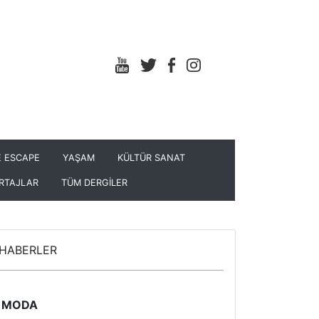
 ESCAPE
YAŞAM
KÜLTÜR SANAT
RTAJLAR
TÜM DERGİLER
HABERLER
MODA