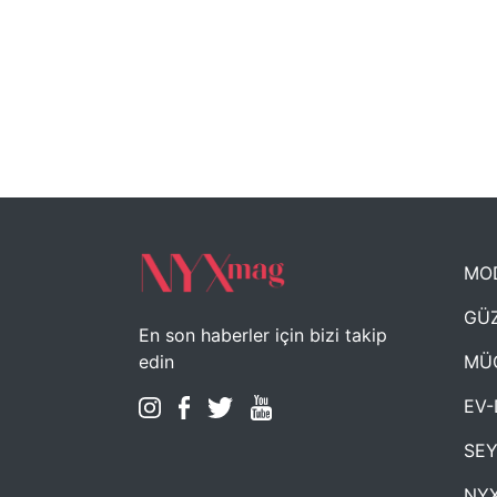
MO
GÜZ
En son haberler için bizi takip
MÜ
edin
EV-
SE
NYX