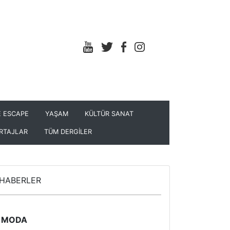
 ESCAPE
YAŞAM
KÜLTÜR SANAT
RTAJLAR
TÜM DERGİLER
HABERLER
MODA