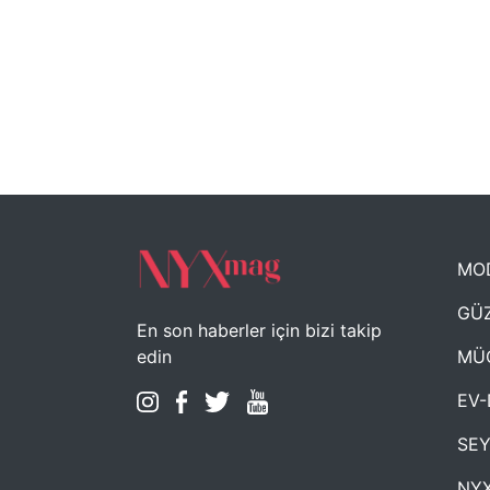
MO
GÜZ
En son haberler için bizi takip
MÜ
edin
EV-
SE
NYX