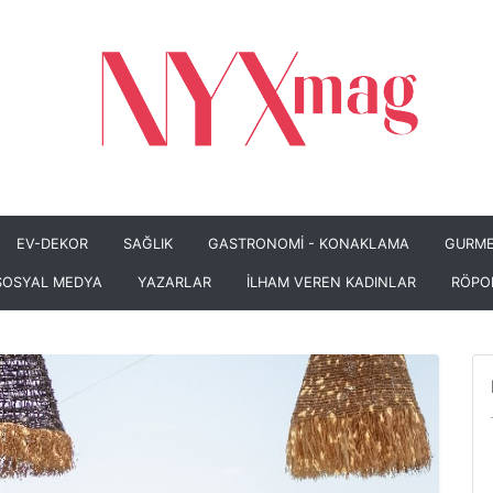
EV-DEKOR
SAĞLIK
GASTRONOMİ - KONAKLAMA
GURME
SOSYAL MEDYA
YAZARLAR
İLHAM VEREN KADINLAR
RÖPO