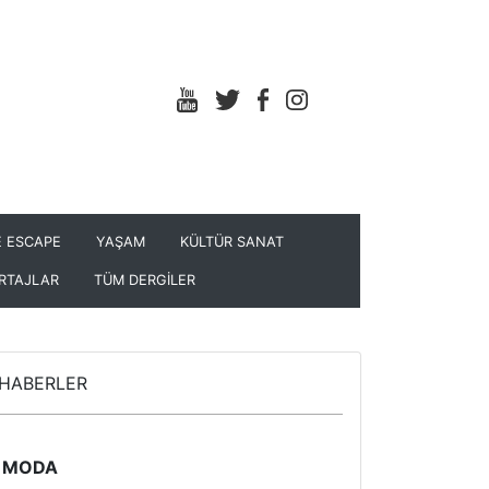
 ESCAPE
YAŞAM
KÜLTÜR SANAT
RTAJLAR
TÜM DERGİLER
HABERLER
MODA