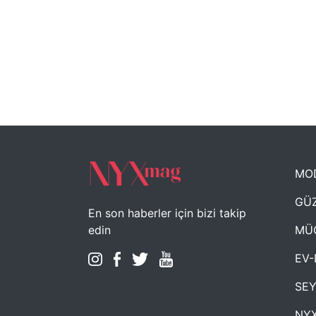
MO
GÜZ
En son haberler için bizi takip
MÜ
edin
EV-
SE
NYX