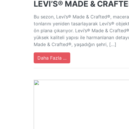
LEVI’S® MADE & CRAFTE
Bu sezon, Levi’s® Made & Crafted®, maceracıla
tonlarını yeniden tasarlayarak Levi’s® obje
ön plana çıkarıyor. Levi’s® Made & Crafted® se
yüksek kaliteli yapısı ile harmanlanan detayc
Made & Crafted®, yaşadığın şehri, […]
Daha Fazla ...