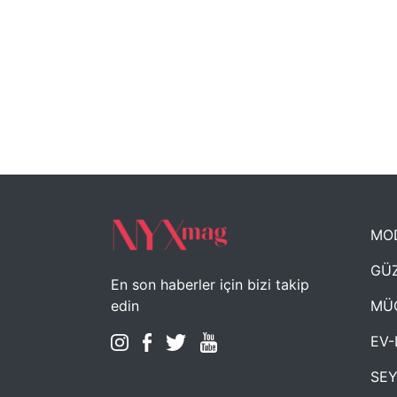
MO
GÜZ
En son haberler için bizi takip
MÜ
edin
EV-
SE