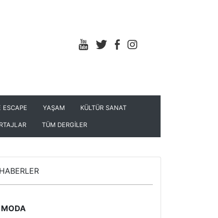
 ESCAPE
YAŞAM
KÜLTÜR SANAT
RTAJLAR
TÜM DERGİLER
HABERLER
MODA