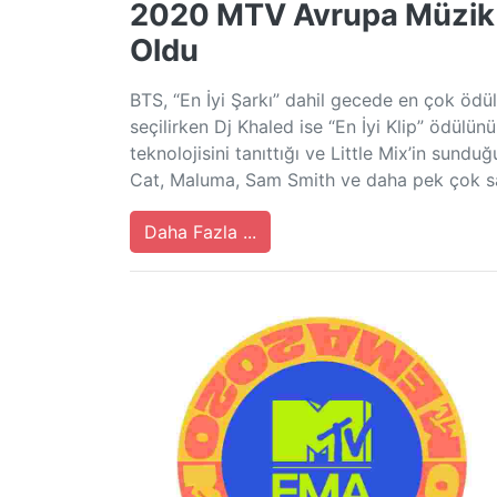
2020 MTV Avrupa Müzik Ö
Oldu
BTS, “En İyi Şarkı” dahil gecede en çok ödü
seçilirken Dj Khaled ise “En İyi Klip” ödülün
teknolojisini tanıttığı ve Little Mix’in sun
Cat, Maluma, Sam Smith ve daha pek çok sa
Daha Fazla ...