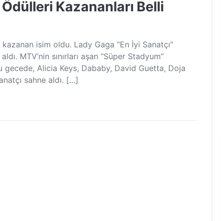
dülleri Kazananları Belli
l kazanan isim oldu. Lady Gaga “En İyi Sanatçı”
ü aldı. MTV’nin sınırları aşan “Süper Stadyum”
duğu gecede, Alicia Keys, Dababy, David Guetta, Doja
natçı sahne aldı. […]