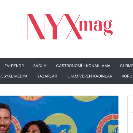
EV-DEKOR
SAĞLIK
GASTRONOMİ - KONAKLAMA
GURME
SOSYAL MEDYA
YAZARLAR
İLHAM VEREN KADINLAR
RÖPO