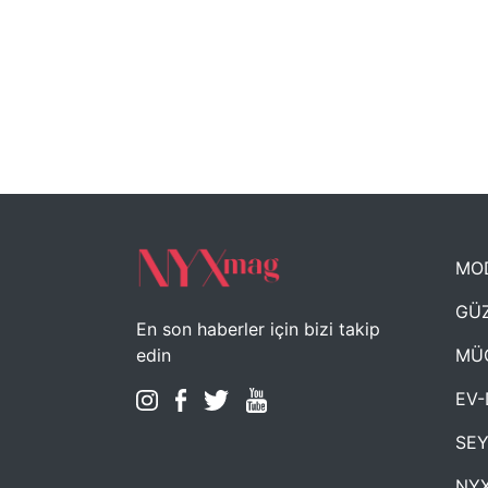
MO
GÜZ
En son haberler için bizi takip
MÜ
edin
EV-
SE
NYX