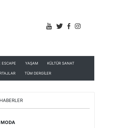
 ESCAPE
YAŞAM
KÜLTÜR SANAT
RTAJLAR
TÜM DERGİLER
HABERLER
MODA