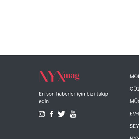
MO
GÜZ
En son haberler için bizi takip
MÜ
edin
EV-
SE
NYX