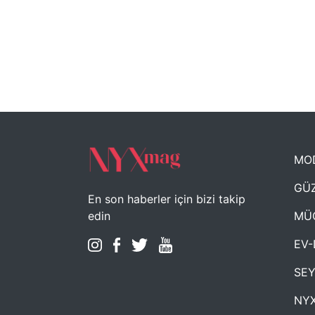
MO
GÜZ
En son haberler için bizi takip
MÜ
edin
EV-
SE
NYX