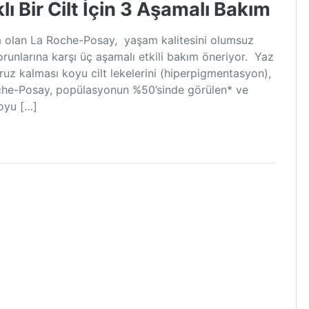
ı Bir Cilt İçin 3 Aşamalı Bakım
a olan La Roche-Posay, yaşam kalitesini olumsuz
orunlarına karşı üç aşamalı etkili bakım öneriyor. Yaz
aruz kalması koyu cilt lekelerini (hiperpigmentasyon),
Roche-Posay, popülasyonun %50’sinde görülen* ve
oyu […]