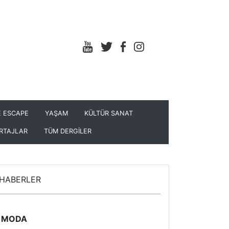
 ESCAPE
YAŞAM
KÜLTÜR SANAT
RTAJLAR
TÜM DERGİLER
HABERLER
MODA