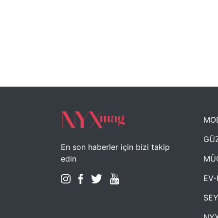
MO
GÜZ
En son haberler için bizi takip
MÜ
edin
EV-
SE
NYX