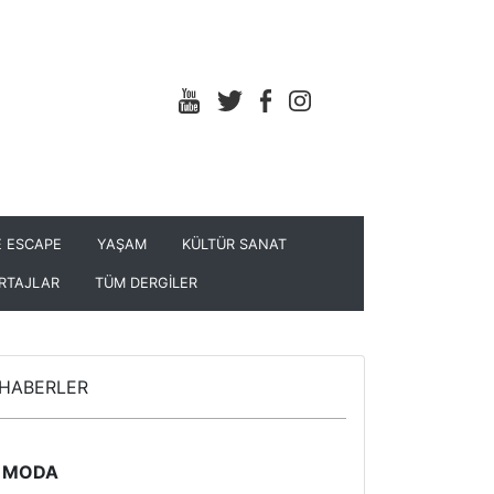
 ESCAPE
YAŞAM
KÜLTÜR SANAT
RTAJLAR
TÜM DERGİLER
HABERLER
MODA