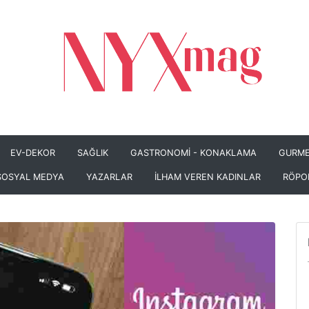
EV-DEKOR
SAĞLIK
GASTRONOMİ - KONAKLAMA
GURME
SOSYAL MEDYA
YAZARLAR
İLHAM VEREN KADINLAR
RÖPO