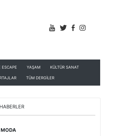
 ESCAPE
YAŞAM
KÜLTÜR SANAT
RTAJLAR
TÜM DERGİLER
HABERLER
MODA