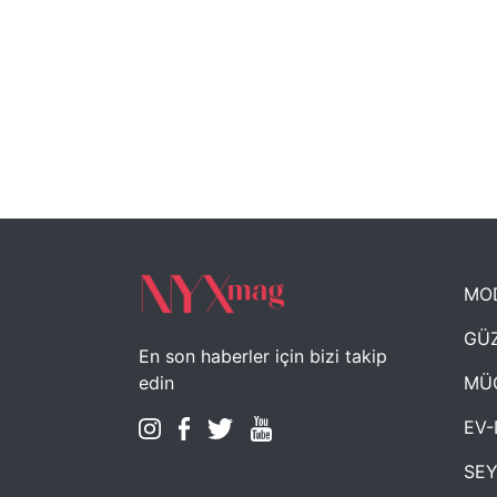
MO
GÜZ
En son haberler için bizi takip
MÜ
edin
EV-
SE