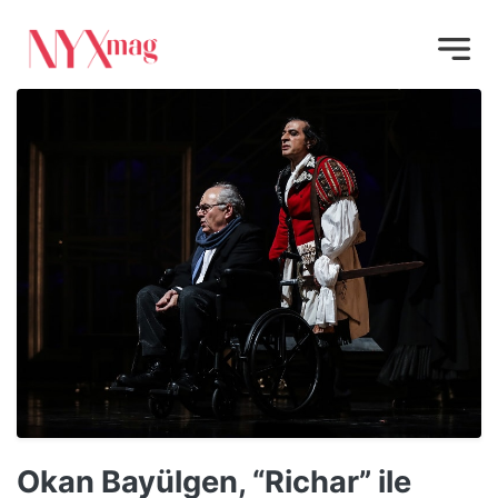
Okan Bayülgen, “Richar” ile