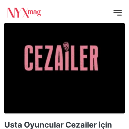
Usta Oyuncular Cezailer için