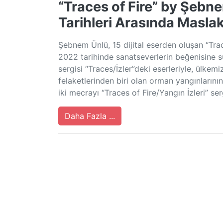
“Traces of Fire” by Şebn
Tarihleri Arasında Maslak
Şebnem Ünlü, 15 dijital eserden oluşan “Trac
2022 tarihinde sanatseverlerin beğenisine su
sergisi “Traces/İzler”deki eserleriyle, ülk
felaketlerinden biri olan orman yangınların
iki mecrayı “Traces of Fire/Yangın İzleri” se
Daha Fazla ...