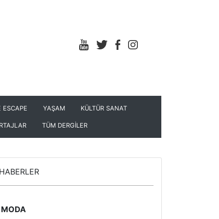
 ESCAPE
YAŞAM
KÜLTÜR SANAT
RTAJLAR
TÜM DERGİLER
HABERLER
MODA