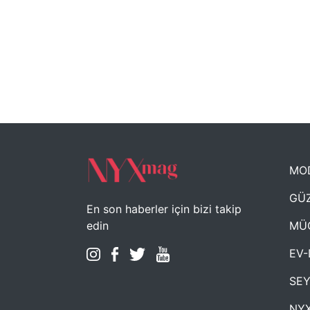
MO
GÜZ
En son haberler için bizi takip
MÜ
edin
EV-
SE
NYX