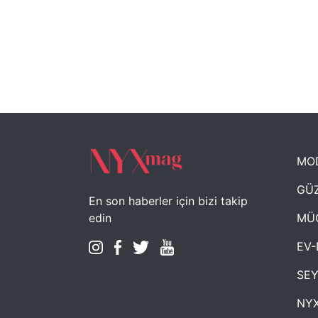
MO
GÜZ
En son haberler için bizi takip
MÜ
edin
EV-
SE
NYX