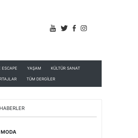
 ESCAPE
YAŞAM
KÜLTÜR SANAT
RTAJLAR
TÜM DERGİLER
HABERLER
MODA