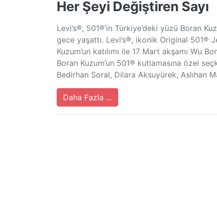
Her Şeyi Değiştiren Sayı
Levi’s®, 501®’in Türkiye’deki yüzü Boran Ku
gece yaşattı. Levi’s®, ikonik Original 501® 
Kuzum’un katılımı ile 17 Mart akşamı Wu Bom
Boran Kuzum’un 501® kutlamasına özel seçkis
Bedirhan Soral, Dilara Aksuyürek, Aslıhan M
Daha Fazla ...