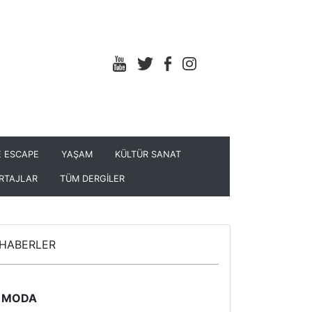
 ESCAPE
YAŞAM
KÜLTÜR SANAT
RTAJLAR
TÜM DERGİLER
HABERLER
MODA