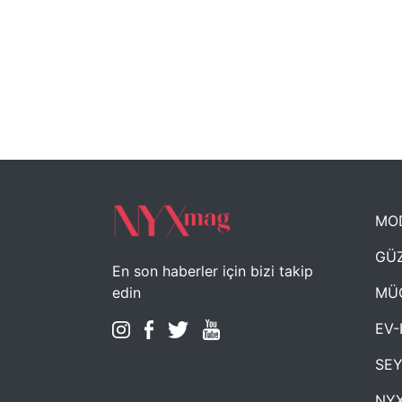
MO
GÜZ
En son haberler için bizi takip
MÜ
edin
EV-
SE
NYX