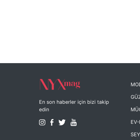
MO
GÜZ
En son haberler için bizi takip
MÜ
edin
EV-
SE