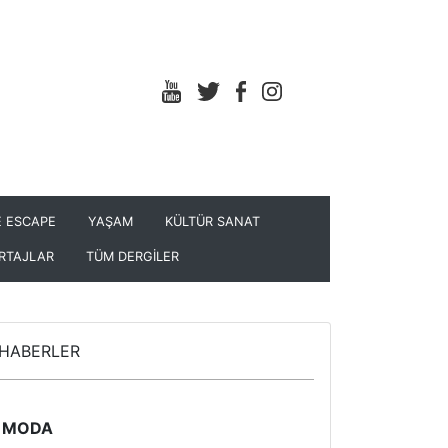
 ESCAPE
YAŞAM
KÜLTÜR SANAT
RTAJLAR
TÜM DERGİLER
HABERLER
MODA