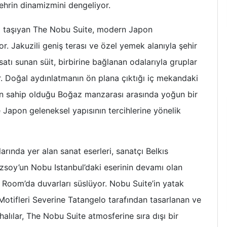
ehrin dinamizmini dengeliyor.
ı taşıyan The Nobu Suite, modern Japon
r. Jakuzili geniş terası ve özel yemek alanıyla şehir
atı sunan süit, birbirine bağlanan odalarıyla gruplar
yor. Doğal aydınlatmanın ön plana çıktığı iç mekandaki
tin sahip olduğu Boğaz manzarası arasında yoğun bir
e Japon geleneksel yapısının tercihlerine yönelik
larında yer alan sanat eserleri, sanatçı Belkıs
Özsoy’un Nobu Istanbul’daki eserinin devamı olan
 Room’da duvarları süslüyor. Nobu Suite’in yatak
 Motifleri Severine Tatangelo tarafından tasarlanan ve
 halılar, The Nobu Suite atmosferine sıra dışı bir