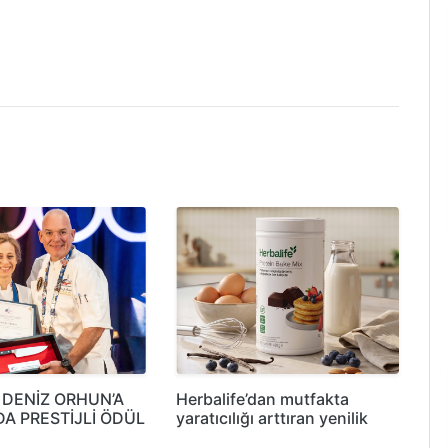
 DENİZ ORHUN’A
Herbalife’dan mutfakta
DA PRESTİJLİ ÖDÜL
yaratıcılığı arttıran yenilik