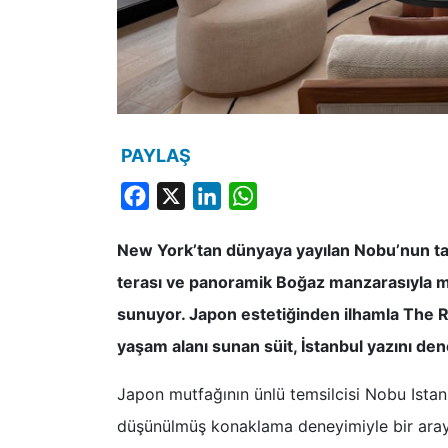
PAYLAŞ
Facebook
X
LinkedIn
WhatsApp
New York’tan dünyaya yayılan Nobu’nun ta
terası ve panoramik Boğaz manzarasıyla 
sunuyor. Japon estetiğinden ilhamla The Rit
yaşam alanı sunan süit, İstanbul yazını den
Japon mutfağının ünlü temsilcisi Nobu Istanb
düşünülmüş konaklama deneyimiyle bir araya 