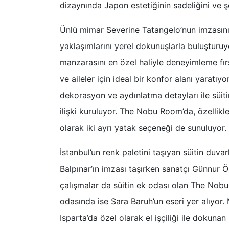
dizaynında Japon estetiğinin sadeliğini ve ş
Ünlü mimar Severine Tatangelo’nun imzasın
yaklaşımlarını yerel dokunuşlarla buluşturuyo
manzarasını en özel haliyle deneyimleme fırs
ve aileler için ideal bir konfor alanı yaratı
dekorasyon ve aydınlatma detayları ile süi
ilişki kuruluyor. The Nobu Room’da, özellikl
olarak iki ayrı yatak seçeneği de sunuluyor.
İstanbul’un renk paletini taşıyan süitin duvar
Balpınar’ın imzası taşırken sanatçı Günnur 
çalışmalar da süitin ek odası olan The Nobu
odasında ise Sara Baruh’un eseri yer alıyor.
Isparta’da özel olarak el işçiliği ile dokunan