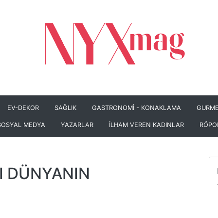
EV-DEKOR
SAĞLIK
GASTRONOMİ - KONAKLAMA
GURME
SOSYAL MEDYA
YAZARLAR
İLHAM VEREN KADINLAR
RÖPO
I DÜNYANIN