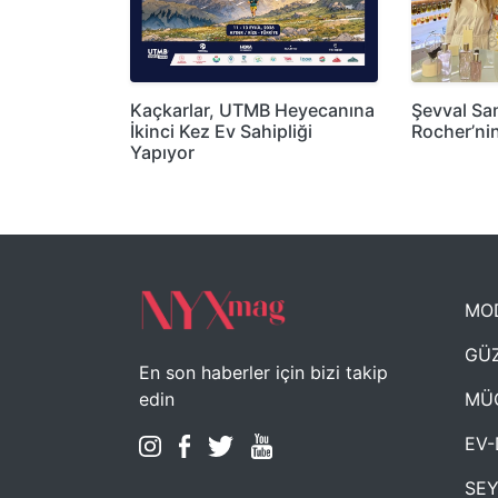
Kaçkarlar, UTMB Heyecanına
Şevval Sa
İkinci Kez Ev Sahipliği
Rocher’n
Yapıyor
MO
GÜZ
En son haberler için bizi takip
MÜ
edin
EV-
SE