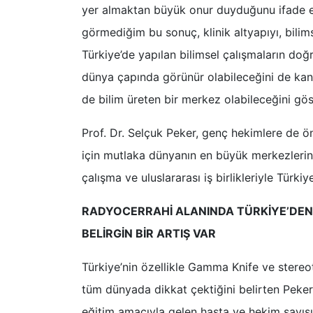
yer almaktan büyük onur duyduğunu ifade ede
görmediğim bu sonuç, klinik altyapıyı, bilim
Türkiye’de yapılan bilimsel çalışmaların do
dünya çapında görünür olabileceğini de kanı
de bilim üreten bir merkez olabileceğini gös
Prof. Dr. Selçuk Peker, genç hekimlere de ö
için mutlaka dünyanın en büyük merkezlerin
çalışma ve uluslararası iş birlikleriyle Türki
RADYOCERRAHİ ALANINDA TÜRKİYE’DEN 
BELİRGİN BİR ARTIŞ VAR
Türkiye’nin özellikle Gamma Knife ve stereo
tüm dünyada dikkat çektiğini belirten Peker,
eğitim amacıyla gelen hasta ve hekim sayısın