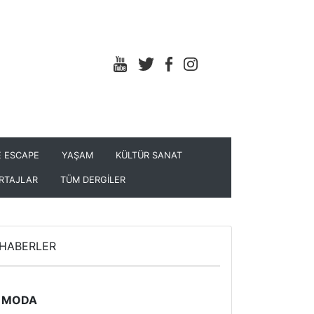
 ESCAPE
YAŞAM
KÜLTÜR SANAT
RTAJLAR
TÜM DERGİLER
HABERLER
MODA