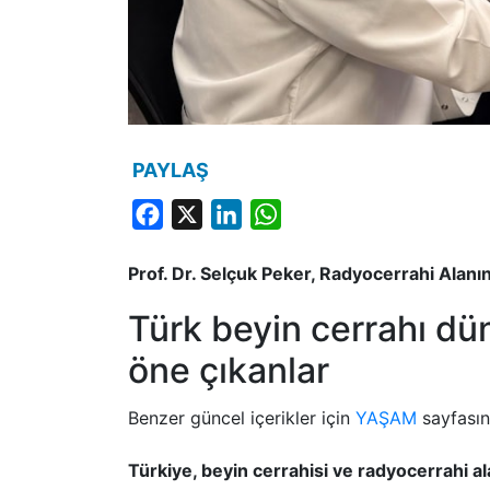
PAYLAŞ
Facebook
X
LinkedIn
WhatsApp
Prof. Dr. Selçuk Peker, Radyocerrahi Alanınd
Türk beyin cerrahı dü
öne çıkanlar
Benzer güncel içerikler için
YAŞAM
sayfasını
Türkiye, beyin cerrahisi ve radyocerrahi a