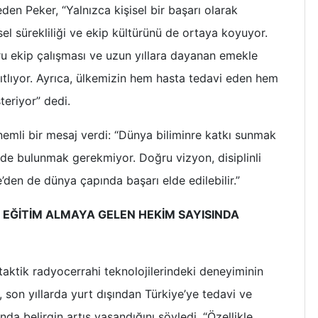
n Peker, “Yalnızca kişisel bir başarı olarak
sel sürekliliği ve ekip kültürünü de ortaya koyuyor.
ğru ekip çalışması ve uzun yıllara dayanan emekle
tlıyor. Ayrıca, ülkemizin hem hasta tedavi eden hem
teriyor” dedi.
nemli bir mesaj verdi: “Dünya biliminre katkı sunmak
de bulunmak gerekmiyor. Doğru vizyon, disiplinli
ye’den de dünya çapında başarı elde edilebilir.”
EĞİTİM ALMAYA GELEN HEKİM SAYISINDA
taktik radyocerrahi teknolojilerindeki deneyiminin
 son yıllarda yurt dışından Türkiye’ye tedavi ve
da belirgin artış yaşandığını söyledi. “Özellikle