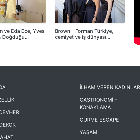
m ve Eda Ece, Yves
Brown – Forman Türkiye,
in Doğduğu…
cemiyet ve iş dünyası…
DA
İLHAM VEREN KADINLAR
ELLİK
GASTRONOMİ -
KONAKLAMA
CEVHER
GURME ESCAPE
DEKOR
YAŞAM
YAHAT