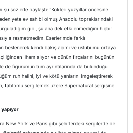
 şu sözlerle paylaştı: “Kökleri yüzyıllar öncesine
medeniyete ev sahibi olmuş Anadolu topraklarındaki
urguladığım gibi, şu ana dek etkilenmediğim hiçbir
sıyla resmetmedim. Eserlerimde farklı
n beslenerek kendi bakış açımı ve üslubumu ortaya
çiliğinden ilham alıyor ve dünün fırçalarını bugünün
de de figürümün tüm ayrıntılarında da bulunduğu
ğüm ruh halini, iyi ve kötü yanlarını imgeleştirerek
dan, tablomu sergilemek üzere Supernatural sergisine
j yapıyor
sıra New York ve Paris gibi şehirlerdeki sergilerde de
, figüratif çalışmalarla birlikte mimari peyzaj da