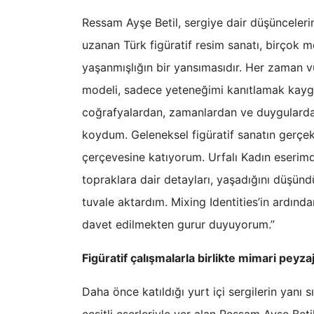
Ressam Ayşe Betil, sergiye dair düşüncelerini
uzanan Türk figüratif resim sanatı, birçok 
yaşanmışlığın bir yansımasıdır. Her zaman v
modeli, sadece yeteneğimi kanıtlamak kaygı
coğrafyalardan, zamanlardan ve duygularda
koydum. Geleneksel figüratif sanatın gerçek
çerçevesine katıyorum. Urfalı Kadın eserim
topraklara dair detayları, yaşadığını düşündü
tuvale aktardım. Mixing Identities’in ardın
davet edilmekten gurur duyuyorum.”
Figüratif çalışmalarla birlikte mimari peyza
Daha önce katıldığı yurt içi sergilerin yanı 
çeşitli eserleriyle yer alan Ressam Ayşe Betil