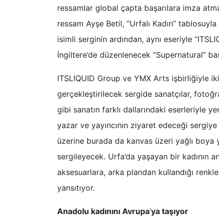
ressamlar global çapta başarılara imza atma
ressam Ayşe Betil, “Urfalı Kadın” tablosuyla 
isimli serginin ardından, aynı eseriyle “ITS
İngiltere’de düzenlenecek “Supernatural” baş
ITSLIQUID Group ve YMX Arts işbirliğiyle ik
gerçekleştirilecek sergide sanatçılar, fotoğ
gibi sanatın farklı dallarındaki eserleriyle y
yazar ve yayıncının ziyaret edeceği sergiye
üzerine burada da kanvas üzeri yağlı boya y
sergileyecek. Urfa’da yaşayan bir kadının an
aksesuarlara, arka plandan kullandığı renkle
yansıtıyor.
Anadolu kadınını Avrupa
’
ya taşıyor