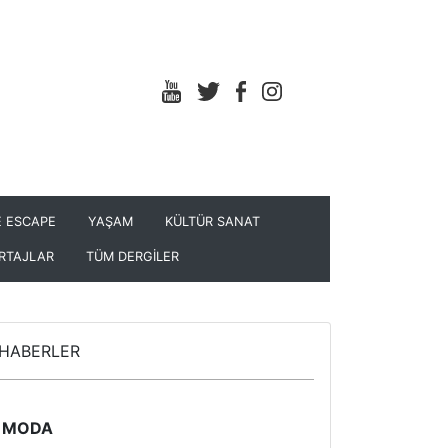
 ESCAPE
YAŞAM
KÜLTÜR SANAT
RTAJLAR
TÜM DERGİLER
HABERLER
MODA