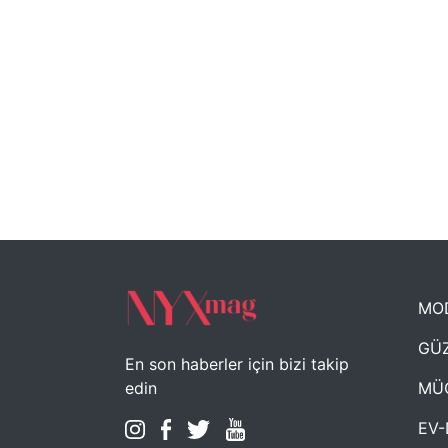
MO
GÜZ
En son haberler için bizi takip
MÜ
edin
EV-