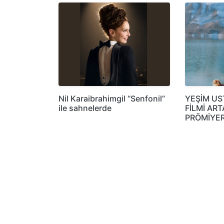
Nil Karaibrahimgil “Senfonil”
YEŞİM US
ile sahnelerde
FİLMİ AR
PRÖMİYER