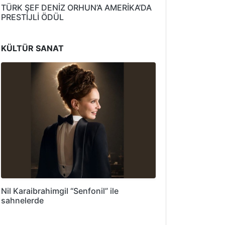
TÜRK ŞEF DENİZ ORHUN’A AMERİKA’DA
PRESTİJLİ ÖDÜL
KÜLTÜR SANAT
Nil Karaibrahimgil “Senfonil” ile
sahnelerde