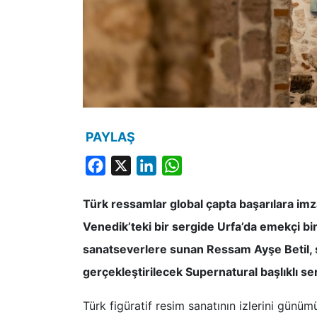
PAYLAŞ
Facebook
X
LinkedIn
WhatsApp
Türk ressamlar global çapta başarılara im
Venedik’teki bir sergide Urfa’da emekçi bir
sanatseverlere sunan Ressam Ayşe Betil, ş
gerçekleştirilecek Supernatural başlıklı se
Türk figüratif resim sanatının izlerini gün