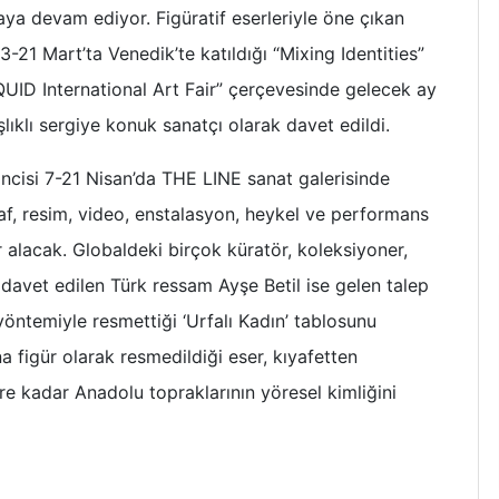
ya devam ediyor. Figüratif eserleriyle öne çıkan
3-21 Mart’ta Venedik’te katıldığı “Mixing Identities”
LIQUID International Art Fair” çerçevesinde gelecek ay
lıklı sergiye konuk sanatçı olarak davet edildi.
incisi 7-21 Nisan’da THE LINE sanat galerisinde
raf, resim, video, enstalasyon, heykel ve performans
er alacak. Globaldeki birçok küratör, koleksiyoner,
 davet edilen Türk ressam Ayşe Betil ise gelen talep
öntemiyle resmettiği ‘Urfalı Kadın’ tablosunu
a figür olarak resmedildiği eser, kıyafetten
re kadar Anadolu topraklarının yöresel kimliğini