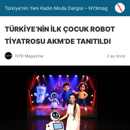
Türkiye'nin Yeni Kadın Moda Dergisi – NYXmag
TÜRKİYE’NİN İLK ÇOCUK ROBOT
TİYATROSU AKM’DE TANITILDI
NYX Magazine
2 ay önce