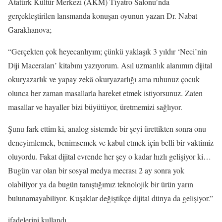
Atatürk Kültür Merkezi (AKM) Tiyatro Salonu’nda
gerçekleştirilen lansmanda konuşan oyunun yazarı Dr. Nabat
Garakhanova;
“Gerçekten çok heyecanlıyım; çünkü yaklaşık 3 yıldır ‘Neci’nin
Diji Maceraları’ kitabını yazıyorum. Asıl uzmanlık alanımın dijital
okuryazarlık ve yapay zekâ okuryazarlığı ama ruhunuz çocuk
olunca her zaman masallarla hareket etmek istiyorsunuz. Zaten
masallar ve hayaller bizi büyütüyor, üretmemizi sağlıyor.
Şunu fark ettim ki, analog sistemde bir şeyi ürettikten sonra onu
deneyimlemek, benimsemek ve kabul etmek için belli bir vaktimiz
oluyordu. Fakat dijital evrende her şey o kadar hızlı gelişiyor ki…
Bugün var olan bir sosyal medya mecrası 2 ay sonra yok
olabiliyor ya da bugün tanıştığımız teknolojik bir ürün yarın
bulunamayabiliyor. Kuşaklar değiştikçe dijital dünya da gelişiyor.”
ifadelerini kullandı.