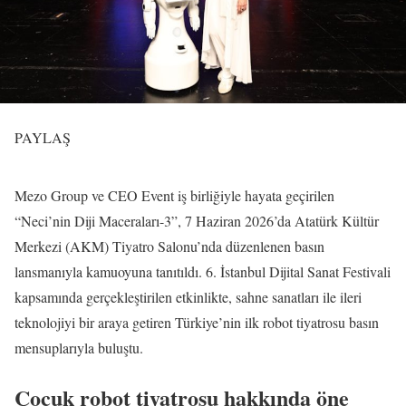
PAYLAŞ
Mezo Group ve CEO Event iş birliğiyle hayata geçirilen
“Neci’nin Diji Maceraları-3”, 7 Haziran 2026’da Atatürk Kültür
Merkezi (AKM) Tiyatro Salonu’nda düzenlenen basın
lansmanıyla kamuoyuna tanıtıldı. 6. İstanbul Dijital Sanat Festivali
kapsamında gerçekleştirilen etkinlikte, sahne sanatları ile ileri
teknolojiyi bir araya getiren Türkiye’nin ilk robot tiyatrosu basın
mensuplarıyla buluştu.
Çocuk robot tiyatrosu hakkında öne