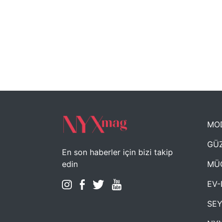
MO
GÜZ
En son haberler için bizi takip
MÜ
edin
EV-
SE