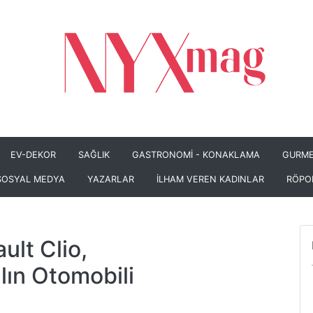
EV-DEKOR
SAĞLIK
GASTRONOMİ - KONAKLAMA
GURME
SOSYAL MEDYA
YAZARLAR
İLHAM VEREN KADINLAR
RÖPO
ult Clio,
lın Otomobili