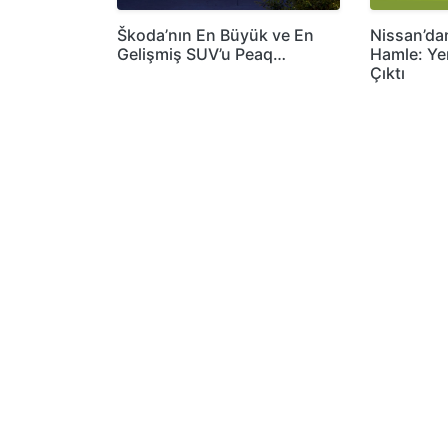
Škoda’nın En Büyük ve En
Nissan’dan
Gelişmiş SUV’u Peaq…
Hamle: Ye
Çıktı