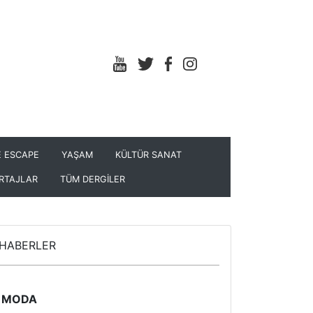
 ESCAPE
YAŞAM
KÜLTÜR SANAT
RTAJLAR
TÜM DERGİLER
HABERLER
MODA