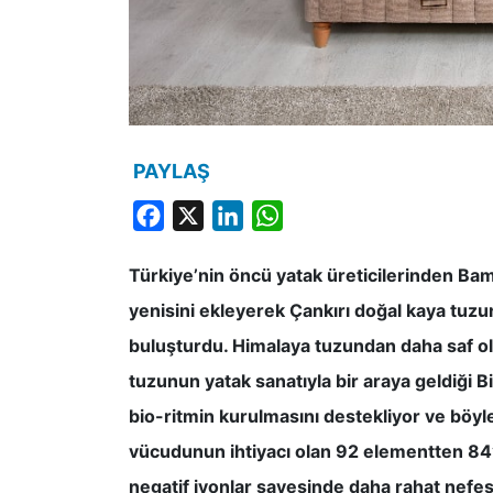
PAYLAŞ
Facebook
X
LinkedIn
WhatsApp
Türkiye’nin öncü yatak üreticilerinden Bamb
yenisini ekleyerek Çankırı doğal kaya tuzund
buluşturdu. Himalaya tuzundan daha saf old
tuzunun yatak sanatıyla bir araya geldiği Bi
bio-ritmin kurulmasını destekliyor ve böyle
vücudunun ihtiyacı olan 92 elementten 84’ü
negatif iyonlar sayesinde daha rahat nefes