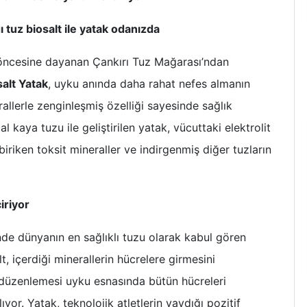
 tuz biosalt ile yatak odanızda
yıl öncesine dayanan Çankırı Tuz Mağarası’ndan
salt Yatak
, uyku anında daha rahat nefes almanın
rallerle zenginleşmiş özelliği sayesinde sağlık
 kaya tuzu ile geliştirilen yatak, vücuttaki elektrolit
iriken toksit mineraller ve indirgenmiş diğer tuzların
iriyor
nde dünyanın en sağlıklı tuzu olarak kabul gören
t, içerdiği minerallerin hücrelere girmesini
p düzenlemesi uyku esnasında bütün hücreleri
yor. Yatak, teknolojik atletlerin yaydığı pozitif