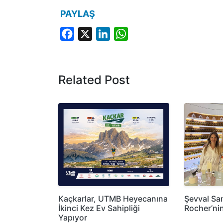
PAYLAŞ
Facebook
X
LinkedIn
WhatsApp
Related Post
Kaçkarlar, UTMB Heyecanına
Şevval Sa
İkinci Kez Ev Sahipliği
Rocher’n
Yapıyor