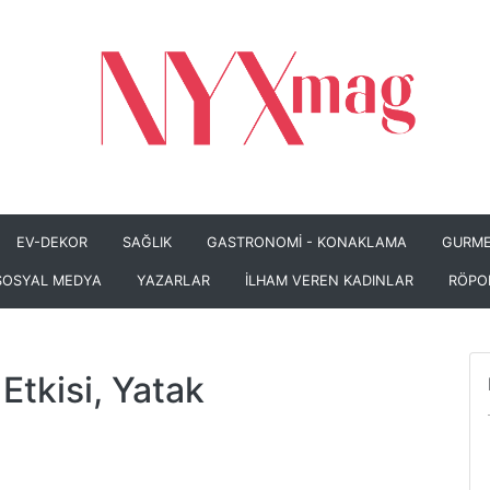
EV-DEKOR
SAĞLIK
GASTRONOMİ - KONAKLAMA
GURME
SOSYAL MEDYA
YAZARLAR
İLHAM VEREN KADINLAR
RÖPO
Etkisi, Yatak