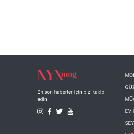
MO
GÜZ
En son haberler için bizi takip
MÜ
edin
EV-
SE