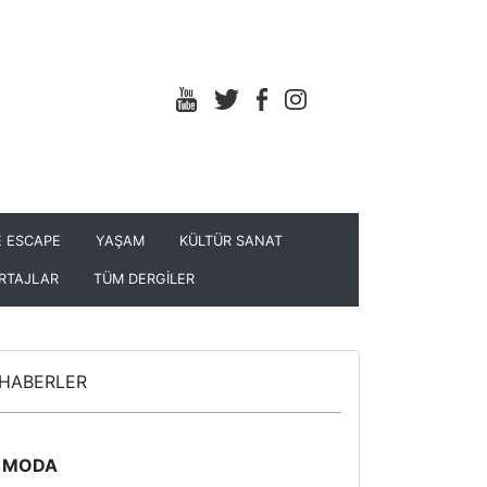
 ESCAPE
YAŞAM
KÜLTÜR SANAT
RTAJLAR
TÜM DERGİLER
HABERLER
MODA