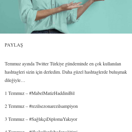
PAYLAŞ
Temmuz ayında Twitter Türkiye gündeminde en çok kullanılan
hashtagleri sizin için derledim. Daha güzel hashtaglerde buluşmak
dileğiyle…
1 Temmuz – #MabelMatizHaddiniBil
2 Temmuz – #rezilsezonarezilsampiyon
3 Temmuz – #SağlıkçıDiplomaYakıyor
4 Temmuz – #ilkokullardabedeneğitimi