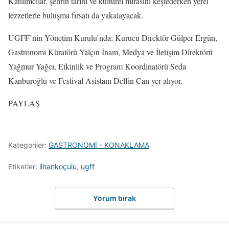
Katılımcılar, şehrin tarihi ve kültürel mirasını keşfederken yerel
lezzetlerle buluşma fırsatı da yakalayacak.
UGFF’nin Yönetim Kurulu’nda; Kurucu Direktör Gülper Ergün,
Gastronomi Küratörü Yalçın İnam, Medya ve İletişim Direktörü
Yağmur Yağcı, Etkinlik ve Program Koordinatörü Seda
Kanburoğlu ve Festival Asistanı Delfin Can yer alıyor.
PAYLAŞ
Kategoriler:
GASTRONOMİ - KONAKLAMA
Etiketler:
ilhankoçulu
,
ugff
Yorum bırak