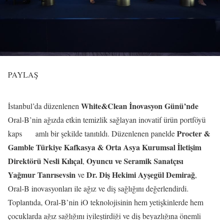
PAYLAŞ
White&Clean İnovasyon Günü’nde
İstanbul’da düzenlenen
Oral-B’nin ağızda etkin temizlik sağlayan inovatif ürün portföyü
Procter &
kaps amlı bir şekilde tanıtıldı. Düzenlenen panelde
Gamble Türkiye Kafkasya & Orta Asya Kurumsal İletişim
Direktörü Nesli Kılıçal
Oyuncu ve Seramik Sanatçısı
,
Yağmur Tanrısevsin
Dr. Diş Hekimi Ayşegül Demirağ
ve
,
Oral-B inovasyonları ile ağız ve diş sağlığını değerlendirdi.
Toplantıda, Oral-B’nin iO teknolojisinin hem yetişkinlerde hem
çocuklarda ağız sağlığını iyileştirdiği ve diş beyazlığına önemli