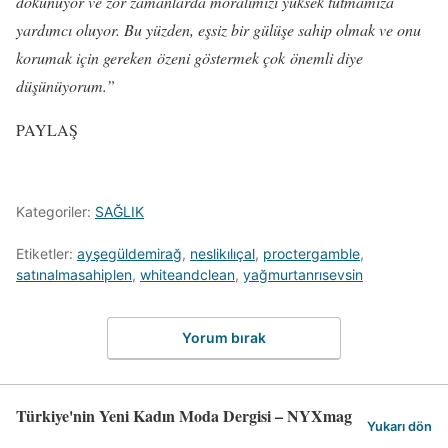
dokunuyor ve zor zamanlarda moralimizi yüksek tutmamıza
yardımcı oluyor. Bu yüzden, eşsiz bir gülüşe sahip olmak ve onu
korumak için gereken
özeni göstermek çok önemli diye
düşünüyorum.”
PAYLAŞ
Kategoriler:
SAĞLIK
Etiketler:
ayşegüldemirağ
,
neslikılıçal
,
proctergamble
,
satınalmasahiplen
,
whiteandclean
,
yağmurtanrısevsin
Yorum bırak
Türkiye'nin Yeni Kadın Moda Dergisi – NYXmag
Yukarı dön