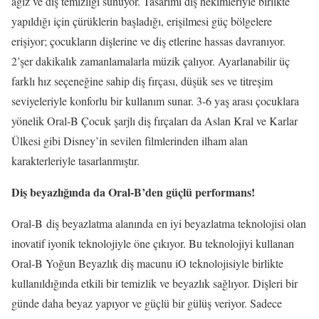
ağız ve diş temizliği sunuyor. Tasarımı diş hekimleriyle birlikte
yapıldığı için çürüklerin başladığı, erişilmesi güç bölgelere
erişiyor; çocukların dişlerine ve diş etlerine hassas davranıyor.
2’şer dakikalık zamanlamalarla müzik çalıyor. Ayarlanabilir üç
farklı hız seçeneğine sahip diş fırçası, düşük ses ve titreşim
seviyeleriyle konforlu bir kullanım sunar. 3-6 yaş arası çocuklara
yönelik Oral-B Çocuk şarjlı diş fırçaları da Aslan Kral ve Karlar
Ülkesi gibi Disney’in sevilen filmlerinden ilham alan
karakterleriyle tasarlanmıştır.
Diş beyazlığında da Oral-B’den güçlü performans!
Oral-B diş beyazlatma alanında en iyi beyazlatma teknolojisi olan
inovatif iyonik teknolojiyle öne çıkıyor. Bu teknolojiyi kullanan
Oral-B Yoğun Beyazlık diş macunu iO teknolojisiyle birlikte
kullanıldığında etkili bir temizlik ve beyazlık sağlıyor. Dişleri bir
günde daha beyaz yapıyor ve güçlü bir gülüş veriyor. Sadece