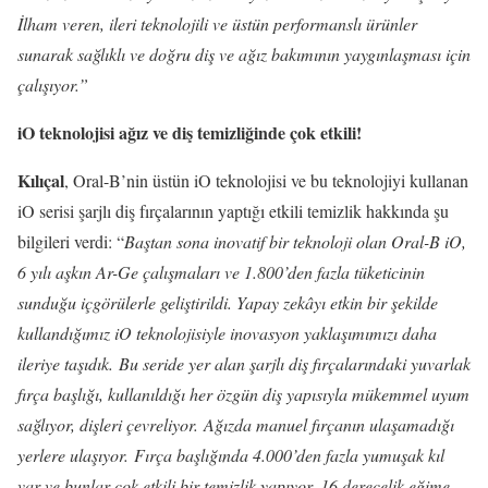
İlham veren, ileri teknolojili ve üstün performanslı ürünler
sunarak sağlıklı ve doğru diş ve ağız bakımının yaygınlaşması için
çalışıyor.”
iO teknolojisi ağız ve diş temizliğinde çok etkili!
Kılıçal
, Oral-B’nin üstün iO teknolojisi ve bu teknolojiyi kullanan
iO serisi şarjlı diş fırçalarının yaptığı etkili temizlik hakkında şu
bilgileri verdi: “
Baştan sona inovatif bir teknoloji olan Oral-B iO,
6 yılı aşkın Ar-Ge çalışmaları ve 1.800’den fazla tüketicinin
sunduğu içgörülerle geliştirildi. Yapay zekâyı etkin bir şekilde
kullandığımız iO teknolojisiyle inovasyon yaklaşımımızı daha
ileriye taşıdık.
Bu seride yer alan şarjlı diş fırçalarındaki yuvarlak
fırça başlığı, kullanıldığı her özgün diş yapısıyla mükemmel uyum
sağlıyor, dişleri çevreliyor. Ağızda manuel fırçanın ulaşamadığı
yerlere ulaşıyor. Fırça başlığında 4.000’den fazla yumuşak kıl
var ve bunlar çok etkili bir temizlik yapıyor. 16 derecelik eğime