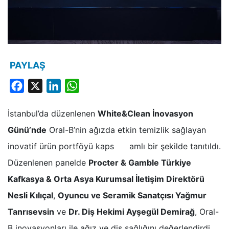
PAYLAŞ
Facebook
X
LinkedIn
WhatsApp
İstanbul’da düzenlenen
White&Clean İnovasyon
Günü’nde
Oral-B’nin ağızda etkin temizlik sağlayan
inovatif ürün portföyü kaps amlı bir şekilde tanıtıldı.
Düzenlenen panelde
Procter & Gamble Türkiye
Kafkasya & Orta Asya Kurumsal İletişim Direktörü
Nesli Kılıçal
,
Oyuncu ve Seramik Sanatçısı Yağmur
Tanrısevsin
ve
Dr. Diş Hekimi Ayşegül Demirağ
, Oral-
B inovasyonları ile ağız ve diş sağlığını değerlendirdi.