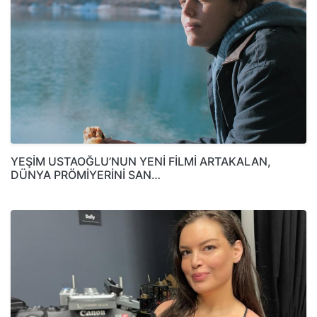
YEŞİM USTAOĞLU’NUN YENİ FİLMİ ARTAKALAN,
DÜNYA PRÖMİYERİNİ SAN…