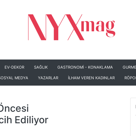
EV-DEKOR
SAĞLIK
GASTRONOMİ - KONAKLAMA
GURME
SOSYAL MEDYA
YAZARLAR
İLHAM VEREN KADINLAR
RÖPO
Öncesi
ih Ediliyor