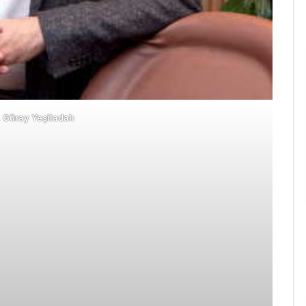
. Güray Yeşiladalı