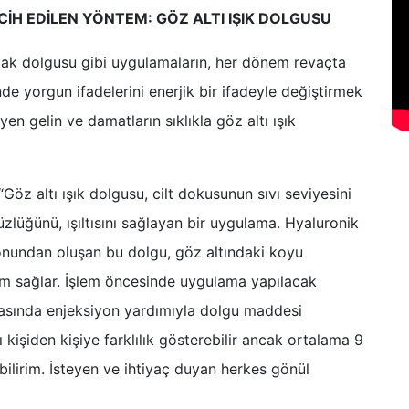
CİH EDİLEN YÖNTEM: GÖZ ALTI IŞIK DOLGUSU
dak dolgusu gibi uygulamaların, her dönem revaçta
e yorgun ifadelerini enerjik bir ifadeyle değiştirmek
en gelin ve damatların sıklıkla göz altı ışık
“Göz altı ışık dolgusu, cilt dokusunun sıvı seviyesini
zsüzlüğünü, ışıltısını sağlayan bir uygulama. Hyaluronik
yonundan oluşan bu dolgu, göz altındaki koyu
özüm sağlar. İşlem öncesinde uygulama yapılacak
asında enjeksiyon yardımıyla dolgu maddesi
ığı kişiden kişiye farklılık gösterebilir ancak ortalama 9
ebilirim. İsteyen ve ihtiyaç duyan herkes gönül