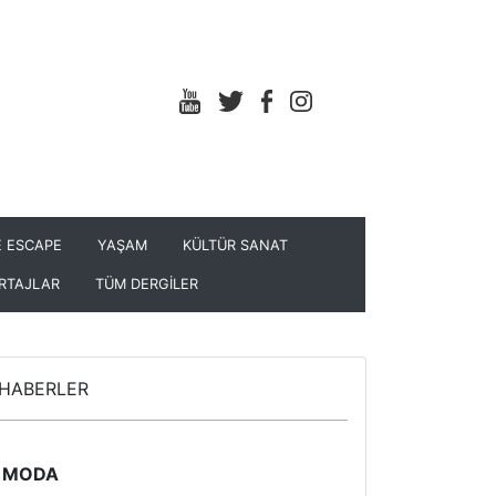
 ESCAPE
YAŞAM
KÜLTÜR SANAT
RTAJLAR
TÜM DERGİLER
HABERLER
MODA