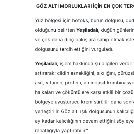
GÖZ ALTI MORLUKLARI İÇİN EN ÇOK TER
Yüz bölgesi için botoks, burun dolgusu, du
olduğunu belirten
Yeşiladalı,
düğün günlerind
ve çok daha dinç bakışlara sahip olmak istey
dolgusunu tercih ettiğini vurguladı.
Yeşiladalı,
işlem hakkında şu bilgileri verdi: 
artırarak; cildin esnekliğini, sıkılığını, pürü
asit, vitamin, protein, aminoasit kombinas
halkaları ve çöküntülere karşı etkili bir ç
bölgeye uyuşturucu krem sürülür daha sonr
yerleştirilir. Göz altı ışık dolgusunun kalıcıl
ay kadar kalıcılığının devam ettiğini söyley
rahatlığıyla yaptırabilir.”