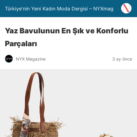
Türkiye'nin Yeni Kadın Moda Dergisi – NYXmag
Yaz Bavulunun En Şık ve Konforlu
Parçaları
NYX Magazine
3 ay önce