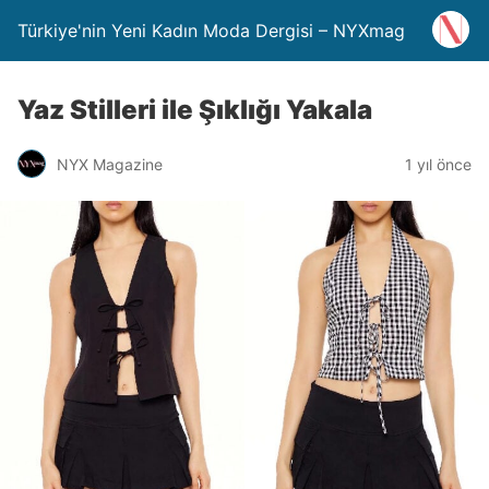
Türkiye'nin Yeni Kadın Moda Dergisi – NYXmag
Yaz Stilleri ile Şıklığı Yakala
NYX Magazine
1 yıl önce