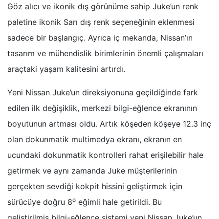
Göz alıcı ve ikonik dış görünüme sahip Juke’un renk
paletine ikonik Sarı dış renk seçeneğinin eklenmesi
sadece bir başlangıç. Ayrıca iç mekanda, Nissan’ın
tasarım ve mühendislik birimlerinin önemli çalışmaları
araçtaki yaşam kalitesini artırdı.
Yeni Nissan Juke’un direksiyonuna geçildiğinde fark
edilen ilk değişiklik, merkezi bilgi-eğlence ekranının
boyutunun artması oldu. Artık köşeden köşeye 12.3 inç
olan dokunmatik multimedya ekranı, ekranın en
ucundaki dokunmatik kontrolleri rahat erişilebilir hale
getirmek ve aynı zamanda Juke müşterilerinin
gerçekten sevdiği kokpit hissini geliştirmek için
o
sürücüye doğru 8
eğimli hale getirildi. Bu
geliştirilmiş bilgi-eğlence sistemi yeni Nissan Juke’un