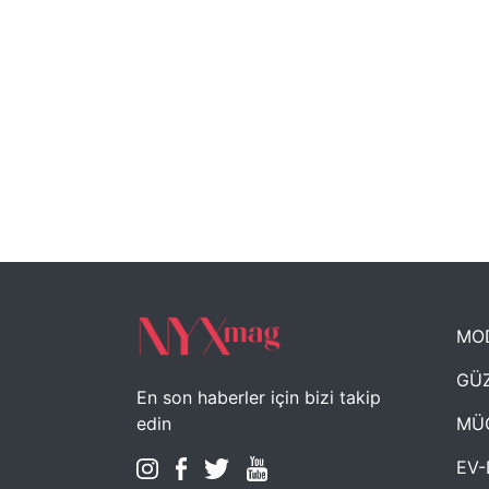
MO
GÜZ
En son haberler için bizi takip
MÜ
edin
EV-