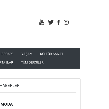
 ESCAPE
YAŞAM
KÜLTÜR SANAT
RTAJLAR
TÜM DERGİLER
HABERLER
MODA