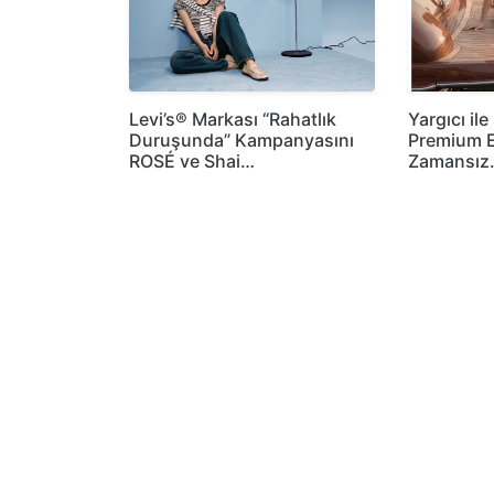
Levi’s® Markası “Rahatlık
Yargıcı il
Duruşunda” Kampanyasını
Premium E
ROSÉ ve Shai…
Zamansız