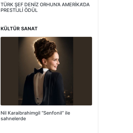
TÜRK ŞEF DENİZ ORHUN’A AMERİKA’DA
PRESTİJLİ ÖDÜL
KÜLTÜR SANAT
Nil Karaibrahimgil “Senfonil” ile
sahnelerde