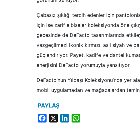
görünüm sunuyor.
Çabasız şıklığı tercih edenler için pantolon
için ise zarif elbiseler koleksiyonda öne çı
gecesinde de DeFacto tasarımlarında etkileyic
vazgeçilmezi ikonik kırmızı, asil siyah ve pa
güçlendiriyor. Payet, kadife ve dantel kumaşl
enerjisini DeFacto yorumuyla yansıtıyor.
DeFacto’nun Yılbaşı Koleksiyonu’nda yer ala
mobil uygulamadan ve mağazalardan temin e
PAYLAŞ
Facebook
X
LinkedIn
WhatsApp