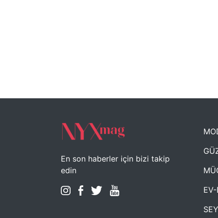
MO
GÜZ
En son haberler için bizi takip
MÜ
edin
EV-
SE