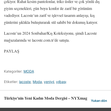
çekiyor. Rahat kesim pantolonlar, triko üstler ve çok yönlü dış
giyim seçenekleri, gün boyu konfor ile zarif bir görünüm
vadediyor. Lacoste’un zarif ve işlevsel tasarım anlayışı, kış
günlerini şıklıkla buluşturarak stil sahibi bir dokunuş katıyor.
Lacoste’un 2024 Sonbahar/Kış Koleksiyonu, şimdi Lacoste
mağazalarında ve lacoste.com.tr’de satışta.
PAYLAŞ
Kategoriler:
MODA
Etiketler:
lacoste
,
Moda
,
yeniyıl
,
yılbaşı
Türkiye'nin Yeni Kadın Moda Dergisi – NYXmag
Yukarı dön