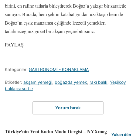
birini, en rafine tatlarla birleştirerek Boğaz’a yakışır bir zarafetle
sunuyor. Burada, hem şehrin kalabalığından uzaklaşıp hem de
Boğaz’ın eşsiz manzarası eşliğinde lezzetli yemekleri
tadabileceğiniz güzel bir akşam geçirebilirsiniz.
PAYLAŞ
Kategoriler:
GASTRONOMİ - KONAKLAMA
Etiketler:
akşam yemeği
,
boğazda yemek
,
rakı balık
,
Yeşilköy
balıkçısı sortie
Yorum bırak
Türkiye'nin Yeni Kadın Moda Dergisi – NYXmag
Yukarı dön