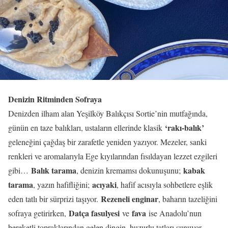
Denizin Ritminden Sofraya
Denizden ilham alan Yeşilköy Balıkçısı Sortie’nin mutfağında,
‘rakı-balık’
günün en taze balıkları, ustaların ellerinde klasik
geleneğini çağdaş bir zarafetle yeniden yazıyor. Mezeler, sanki
renkleri ve aromalarıyla Ege kıyılarından fısıldayan lezzet ezgileri
Balık tarama
kabak
gibi…
, denizin kremamsı dokunuşunu;
tarama
acıyaki
, yazın hafifliğini;
, hafif acısıyla sohbetlere eşlik
Rezeneli enginar
eden tatlı bir sürprizi taşıyor.
, baharın tazeliğini
Datça fasulyesi
fava
sofraya getirirken,
ve
ise Anadolu’nun
bereketli topraklarından gelen dingin, huzurlu tatları sunuyor.