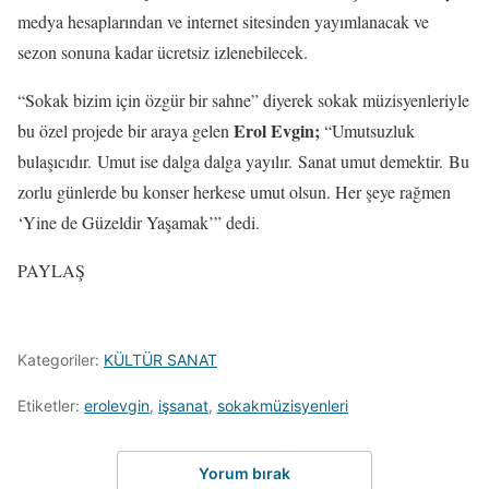
medya hesaplarından ve internet sitesinden yayımlanacak ve
sezon sonuna kadar ücretsiz izlenebilecek.
“Sokak bizim için özgür bir sahne” diyerek sokak müzisyenleriyle
Erol Evgin;
bu özel projede bir araya gelen
“Umutsuzluk
bulaşıcıdır. Umut ise dalga dalga yayılır. Sanat umut demektir. Bu
zorlu günlerde bu konser herkese umut olsun. Her şeye rağmen
‘Yine de Güzeldir Yaşamak’” dedi.
PAYLAŞ
Kategoriler:
KÜLTÜR SANAT
Etiketler:
erolevgin
,
işsanat
,
sokakmüzisyenleri
Yorum bırak