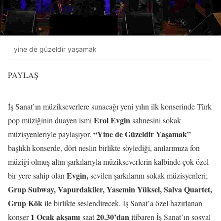
yine de güzeldir yaşamak
PAYLAŞ
İş Sanat’ın müzikseverlere sunacağı yeni yılın ilk konserinde Türk
Erol Evgin
pop müziğinin duayen ismi
sahnesini sokak
“Yine de Güzeldir Yaşamak”
müzisyenleriyle paylaşıyor.
başlıklı konserde, dört neslin birlikte söylediği, anılarımıza fon
müziği olmuş altın şarkılarıyla müzikseverlerin kalbinde çok özel
Evgin,
bir yere sahip olan
sevilen şarkılarını sokak müzisyenleri;
Grup Subway, Vapurdakiler, Yasemin Yüksel, Salva Quartet,
Grup Kök
ile birlikte seslendirecek. İş Sanat’a özel hazırlanan
1 Ocak akşamı
20.30’dan
konser
saat
itibaren İş Sanat’ın sosyal