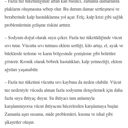
– Fazla tuz tüketildiğinde artan kan basıncı, zamanla damarlarda
plakların oluşmasına sebep olur. Bu durum damar sertleşmesi ve
beraberinde kalp hastalıklarına yol açar. Felç, kalp krizi gibi sağlık
problemlerinin gelişme riskini arttırır.
– Sodyum doğal olarak suyu çeker. Fazla tuz tüketildiğinde vücut
sıvı tutar. Vücutta sıvı tutması eklem sertliği, kilo artışı, el, ayak ve
bileklerde terleme ve karın bölgesinde genişleme gibi belirtiler
gösterir. Kronik olarak böbrek hastalıkları, kalp yetmezliği, eklem
ağrıları yaşanabilir.
– Fazla tuz tüketimi vücutta sıvı kaybına da neden olabilir. Vücut
tuz nedeniyle vücuda alınan fazla sodyumu dengelemek için daha
fazla suya ihtiyaç duyar. Su ihtiyacı tam anlamıyla
karşılanmıyorsa vücut ihtiyacını hücrelerden karşılamaya başlar.
Zamanla aşırı susama, mide problemleri, kusma ve ishal gibi
şikayetler oluşur.