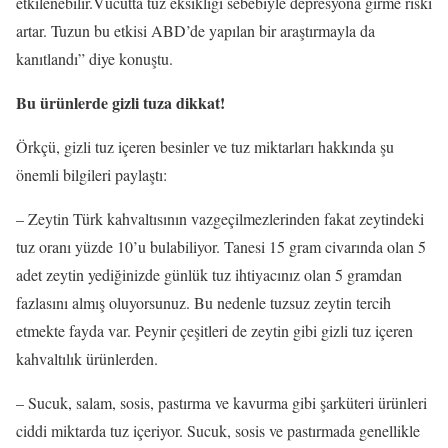
etkilenebilir.Vücutta tuz eksikliği sebebiyle depresyona girme riski
artar. Tuzun bu etkisi ABD’de yapılan bir araştırmayla da
kanıtlandı” diye konuştu.
Bu ürünlerde gizli tuza dikkat!
Örkçü, gizli tuz içeren besinler ve tuz miktarları hakkında şu
önemli bilgileri paylaştı:
– Zeytin Türk kahvaltısının vazgeçilmezlerinden fakat zeytindeki
tuz oranı yüzde 10’u bulabiliyor. Tanesi 15 gram civarında olan 5
adet zeytin yediğinizde günlük tuz ihtiyacınız olan 5 gramdan
fazlasını almış oluyorsunuz. Bu nedenle tuzsuz zeytin tercih
etmekte fayda var. Peynir çeşitleri de zeytin gibi gizli tuz içeren
kahvaltılık ürünlerden.
– Sucuk, salam, sosis, pastırma ve kavurma gibi şarküteri ürünleri
ciddi miktarda tuz içeriyor. Sucuk, sosis ve pastırmada genellikle