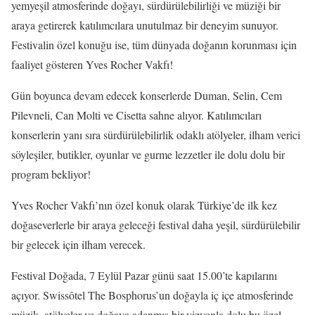
yemyeşil atmosferinde doğayı, sürdürülebilirliği ve müziği bir
araya getirerek katılımcılara unutulmaz bir deneyim sunuyor.
Festivalin özel konuğu ise, tüm dünyada doğanın korunması için
faaliyet gösteren Yves Rocher Vakfı!
Gün boyunca devam edecek konserlerde Duman, Selin, Cem
Pilevneli, Can Molti ve Cisetta sahne alıyor. Katılımcıları
konserlerin yanı sıra sürdürülebilirlik odaklı atölyeler, ilham verici
söyleşiler, butikler, oyunlar ve gurme lezzetler ile dolu dolu bir
program bekliyor!
Yves Rocher Vakfı’nın özel konuk olarak Türkiye’de ilk kez
doğaseverlerle bir araya geleceği festival daha yeşil, sürdürülebilir
bir gelecek için ilham verecek.
Festival Doğada, 7 Eylül Pazar günü saat 15.00’te kapılarını
açıyor. Swissôtel The Bosphorus’un doğayla iç içe atmosferinde
müzik, atölyeler ve doğaya adanmış bir vizyonla dolu bu özel