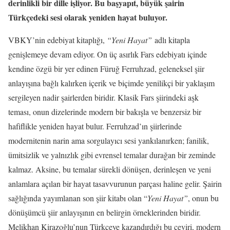
derinlikli bir dille işliyor. Bu başyapıt, büyük şairin
Türkçedeki sesi olarak yeniden hayat buluyor.
VBKY’nin edebiyat kitaplığı,
“Yeni Hayat”
adlı kitapla
genişlemeye devam ediyor. On üç asırlık Fars edebiyatı içinde
kendine özgü bir yer edinen Füruğ Ferruhzad, geleneksel şiir
anlayışına bağlı kalırken içerik ve biçimde yenilikçi bir yaklaşım
sergileyen nadir şairlerden biridir. Klasik Fars şiirindeki aşk
teması, onun dizelerinde modern bir bakışla ve benzersiz bir
hafiflikle yeniden hayat bulur. Ferruhzad’ın şiirlerinde
modernitenin narin ama sorgulayıcı sesi yankılanırken; fanilik,
ümitsizlik ve yalnızlık gibi evrensel temalar durağan bir zeminde
kalmaz. Aksine, bu temalar sürekli dönüşen, derinleşen ve yeni
anlamlara açılan bir hayat tasavvurunun parçası haline gelir. Şairin
sağlığında yayımlanan son şiir kitabı olan “
Yeni Hayat”
, onun bu
dönüşümcü şiir anlayışının en belirgin örneklerinden biridir.
Melikhan Kirazoğlu’nun Türkçeye kazandırdığı bu çeviri, modern