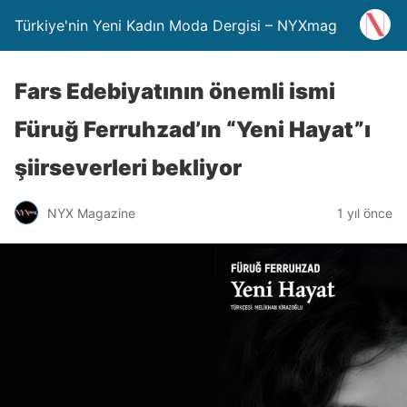
Türkiye'nin Yeni Kadın Moda Dergisi – NYXmag
Fars Edebiyatının önemli ismi
Füruğ Ferruhzad’ın “Yeni Hayat”ı
şiirseverleri bekliyor
NYX Magazine
1 yıl önce