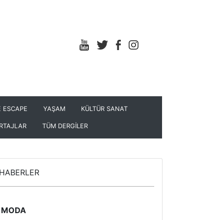
 ESCAPE
YAŞAM
KÜLTÜR SANAT
RTAJLAR
TÜM DERGİLER
HABERLER
MODA