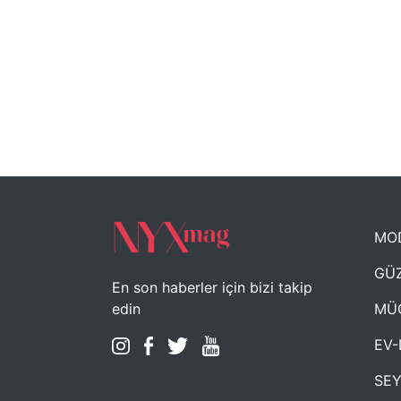
MO
GÜZ
En son haberler için bizi takip
MÜ
edin
EV-
SE