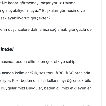
rı? Ne kadar görmemeyi başarıyoruz travma
n gizleyebiliyor muyuz? Başkaları görmesin diye
 saklayabiliyoruz gerçekten?
 derin düşüncelere dalmamızı sağlamak gibi güçlü de
çimde!
masında beden dilimiz en çok etkiye sahip.
şim anında kelimler %10, ses tonu %30, %60 oranında
kiliyor. Peki beden dilimizi kullanmayı öğrensek bile
i duygularımız! Duygular, beden dilimizi etkileyen en