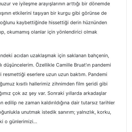
uzur ve iyileşme arayışlarının arttığı bir dönemde
ının etkilerini taşıyan bir kurgu gibi görünse de
oğlunu kaybettiğinde hissettiği derin hüznünden
zıp, okumamış olanlar için yönlendirici olmak
isindeki acıdan uzaklaşmak için saklanan bahçenin,
ıldı düşüncelerim. Özellikle Camille Bruat’ın pandemi
i resmettiği eserlere uzun uzun baktım. Pandemi
muz kısıtlı hallerimiz zihnimden film şeridi gibi
ğımız çok az şey var. Sonraki yıllarda arkadaşlar
dilip ne zaman kaldırıldığına dair tutarsız tarihler
ğunlukla unutmak istedik sanırım; yalnızlık, korku,
eki o günlerimizi…