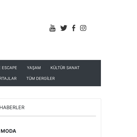
 ESCAPE
YAŞAM
KÜLTÜR SANAT
RTAJLAR
TÜM DERGİLER
HABERLER
MODA