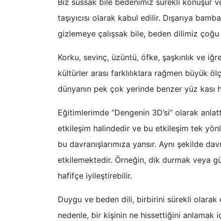
​Biz sussak bile bedenimiz sürekli konuşur 
taşıyıcısı olarak kabul edilir. Dışarıya bam
gizlemeye çalışsak bile, beden dilimiz çoğu 
​Korku, sevinç, üzüntü, öfke, şaşkınlık ve i
kültürler arası farklılıklara rağmen büyük öl
dünyanın pek çok yerinde benzer yüz kası hare
​​Eğitimlerimde “Dengenin 3D’si” olarak anl
etkileşim halindedir ve bu etkileşim tek yön
bu davranışlarımıza yansır. Aynı şekilde da
etkilemektedir. Örneğin, dik durmak veya g
hafifçe iyileştirebilir.
​Duygu ve beden dili, birbirini sürekli olara
nedenle, bir kişinin ne hissettiğini anlamak i