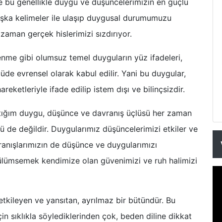
ve bu genellikle duygu ve düşüncelerimizin en güçlü
başka kelimeler ile ulaşıp duygusal durumumuzu
zaman gerçek hislerimizi sızdırıyor.
ğrenme gibi olumsuz temel duyguların yüz ifadeleri,
çüde evrensel olarak kabul edilir. Yani bu duygular,
ketleriyle ifade edilip istem dışı ve bilinçsizdir.
attığım duygu, düşünce ve davranış üçlüsü her zaman
lü de değildir. Duygularımız düşüncelerimizi etkiler ve
vranışlarımızın de düşünce ve duygularımızı
ülümsemek kendimize olan güvenimizi ve ruh halimizi
k etkileyen ve yansıtan, ayrılmaz bir bütündür. Bu
çin sıklıkla söylediklerinden çok, beden diline dikkat