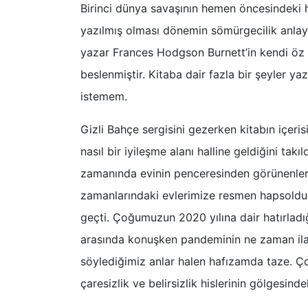
Birinci dünya savaşının hemen öncesindeki h
yazılmış olması dönemin sömürgecilik anlayış
yazar Frances Hodgson Burnett’in kendi öz 
beslenmiştir. Kitaba dair fazla bir şeyler ya
istemem.
Gizli Bahçe sergisini gezerken kitabın içer
nasıl bir iyileşme alanı halline geldiğini tak
zamanında evinin penceresinden görünenler
zamanlarındaki evlerimize resmen hapsolduğu
geçti. Çoğumuzun 2020 yılına dair hatırladı
arasında konuşken pandeminin ne zaman ilan e
söylediğimiz anlar halen hafızamda taze. Ço
çaresizlik ve belirsizlik hislerinin gölgesind