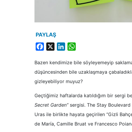
PAYLAŞ
Facebook
X
LinkedIn
WhatsApp
Bazen kendimize bile söyleyemeyip saklama
düşüncesinden bile uzaklaşmaya çabaladıkla
gizleyebiliyor muyuz?
Geçtiğimiz haftalarda katıldığım bir sergi 
Secret Garden”
sergisi. The Stay Boulevard
Uras ile birlikte hayata geçirilen “Gizli Bah
de María, Camille Bruat ve Francesco Poiana