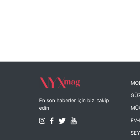
MO
GÜZ
En son haberler için bizi takip
MÜ
edin
EV-
SE