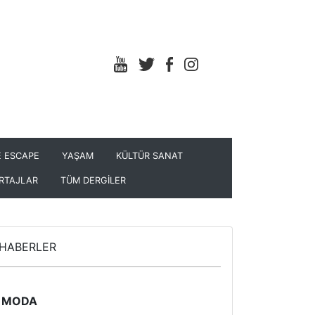
 ESCAPE
YAŞAM
KÜLTÜR SANAT
RTAJLAR
TÜM DERGİLER
HABERLER
MODA