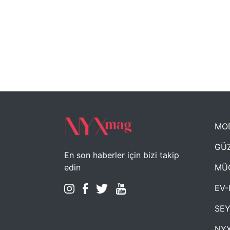
MO
GÜZ
En son haberler için bizi takip
MÜ
edin
EV-
SE
NYX