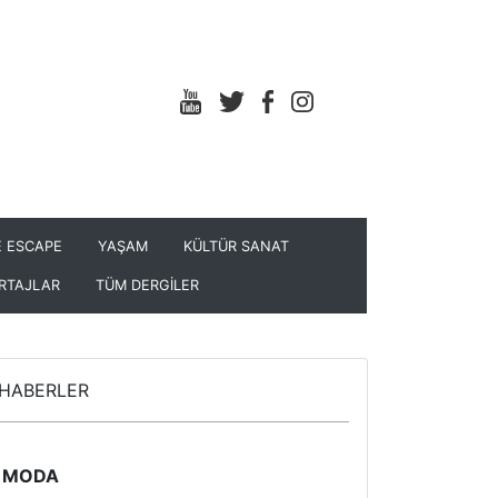
 ESCAPE
YAŞAM
KÜLTÜR SANAT
RTAJLAR
TÜM DERGİLER
HABERLER
MODA