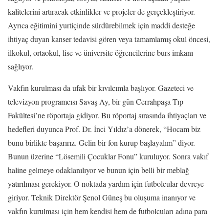
kalitelerini artıracak etkinlikler ve projeler de gerçekleştiriyor.
Ayrıca eğitimini yurtiçinde sürdürebilmek için maddi desteğe
ihtiyaç duyan kanser tedavisi gören veya tamamlamış okul öncesi,
ilkokul, ortaokul, lise ve üniversite öğrencilerine burs imkanı
sağlıyor.
Vakfın kurulması da ufak bir kıvılcımla başlıyor. Gazeteci ve
televizyon programcısı Savaş Ay, bir gün Cerrahpaşa Tıp
Fakültesi’ne röportaja gidiyor. Bu röportaj sırasında ihtiyaçları ve
hedefleri duyunca Prof. Dr. İnci Yıldız’a dönerek, “Hocam biz
bunu birlikte başarırız. Gelin bir fon kurup başlayalım” diyor.
Bunun üzerine “Lösemili Çocuklar Fonu” kuruluyor. Sonra vakıf
haline gelmeye odaklanılıyor ve bunun için belli bir meblağ
yatırılması gerekiyor. O noktada yardım için futbolcular devreye
giriyor. Teknik Direktör Şenol Güneş bu oluşuma inanıyor ve
vakfın kurulması için hem kendisi hem de futbolcuları adına para