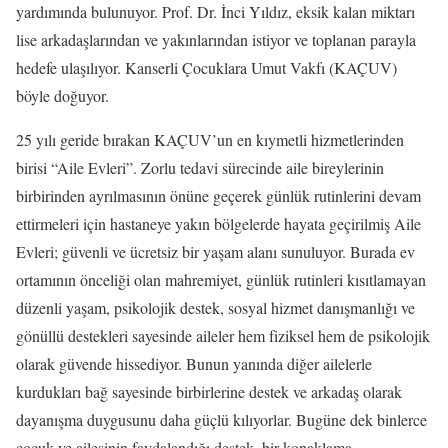
yardımında bulunuyor. Prof. Dr. İnci Yıldız, eksik kalan miktarı
lise arkadaşlarından ve yakınlarından istiyor ve toplanan parayla
hedefe ulaşılıyor. Kanserli Çocuklara Umut Vakfı (KAÇUV)
böyle doğuyor.
25 yılı geride bırakan KAÇUV’un en kıymetli hizmetlerinden
birisi “Aile Evleri”. Zorlu tedavi sürecinde aile bireylerinin
birbirinden ayrılmasının önüne geçerek günlük rutinlerini devam
ettirmeleri için hastaneye yakın bölgelerde hayata geçirilmiş Aile
Evleri; güvenli ve ücretsiz bir yaşam alanı sunuluyor. Burada ev
ortamının önceliği olan mahremiyet, günlük rutinleri kısıtlamayan
düzenli yaşam, psikolojik destek, sosyal hizmet danışmanlığı ve
gönüllü destekleri sayesinde aileler hem fiziksel hem de psikolojik
olarak güvende hissediyor. Bunun yanında diğer ailelerle
kurdukları bağ sayesinde birbirlerine destek ve arkadaş olarak
dayanışma duygusunu daha güçlü kılıyorlar. Bugüne dek binlerce
çocuk ve ailesinin faydalandığı destek, bir konaklama