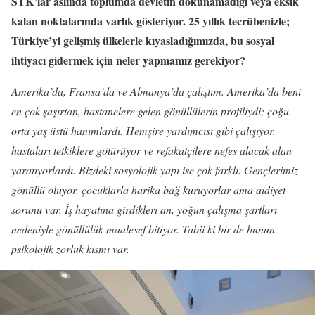
STK’lar aslında toplumda devletin dokunamadığı veya eksik
kalan noktalarında varlık gösteriyor. 25 yıllık tecrübenizle;
Türkiye’yi gelişmiş ülkelerle kıyasladığımızda, bu sosyal
ihtiyacı gidermek için neler yapmamız gerekiyor?
Amerika’da, Fransa’da ve Almanya’da çalıştım. Amerika’da beni
en çok şaşırtan, hastanelere gelen gönüllülerin profiliydi; çoğu
orta yaş üstü hanımlardı. Hemşire yardımcısı gibi çalışıyor,
hastaları tetkiklere götürüyor ve refakatçilere nefes alacak alan
yaratıyorlardı. Bizdeki sosyolojik yapı ise çok farklı. Gençlerimiz
gönüllü oluyor, çocuklarla harika bağ kuruyorlar ama aidiyet
sorunu var. İş hayatına girdikleri an, yoğun çalışma şartları
nedeniyle gönüllülük maalesef bitiyor. Tabii ki bir de bunun
psikolojik zorluk kısmı var.