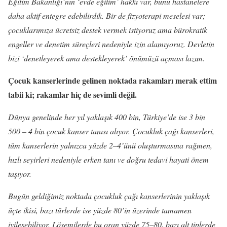
Eğitim Bakanlığı’nın ‘evde eğitim’ hakkı var, bunu hastanelere
daha aktif entegre edebilirdik. Bir de fizyoterapi meselesi var;
çocuklarımıza ücretsiz destek vermek istiyoruz ama bürokratik
engeller ve denetim süreçleri nedeniyle izin alamıyoruz. Devletin
bizi ‘denetleyerek ama destekleyerek’ önümüzü açması lazım.
Çocuk kanserlerinde gelinen noktada rakamları merak ettim
tabii ki; rakamlar hiç de sevimli değil.
Dünya genelinde her yıl yaklaşık 400 bin, Türkiye’de ise 3 bin
500 – 4 bin çocuk kanser tanısı alıyor. Çocukluk çağı kanserleri,
tüm kanserlerin yalnızca yüzde 2–4’ünü oluşturmasına rağmen,
hızlı seyirleri nedeniyle erken tanı ve doğru tedavi hayati önem
taşıyor.
Bugün geldiğimiz noktada çocukluk çağı kanserlerinin yaklaşık
üçte ikisi, bazı türlerde ise yüzde 80’in üzerinde tamamen
iyileşebiliyor. Lösemilerde bu oran yüzde 75–80, bazı alt tiplerde