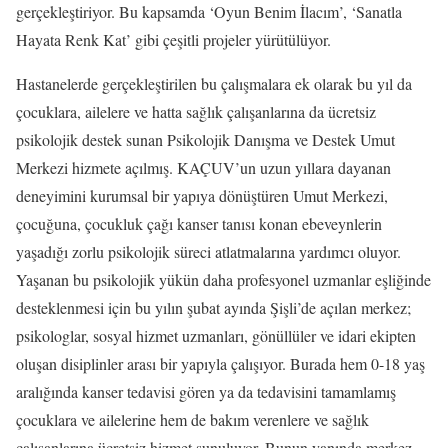
gerçekleştiriyor. Bu kapsamda ‘Oyun Benim İlacım’, ‘Sanatla
Hayata Renk Kat’ gibi çeşitli projeler yürütülüyor.
Hastanelerde gerçekleştirilen bu çalışmalara ek olarak bu yıl da
çocuklara, ailelere ve hatta sağlık çalışanlarına da ücretsiz
psikolojik destek sunan Psikolojik Danışma ve Destek Umut
Merkezi hizmete açılmış. KAÇUV’un uzun yıllara dayanan
deneyimini kurumsal bir yapıya dönüştüren Umut Merkezi,
çocuğuna, çocukluk çağı kanser tanısı konan ebeveynlerin
yaşadığı zorlu psikolojik süreci atlatmalarına yardımcı oluyor.
Yaşanan bu psikolojik yükün daha profesyonel uzmanlar eşliğinde
desteklenmesi için bu yılın şubat ayında Şişli’de açılan merkez;
psikologlar, sosyal hizmet uzmanları, gönüllüler ve idari ekipten
oluşan disiplinler arası bir yapıyla çalışıyor. Burada hem 0-18 yaş
aralığında kanser tedavisi gören ya da tedavisini tamamlamış
çocuklara ve ailelerine hem de bakım verenlere ve sağlık
çalışanlarına ücretsiz hizmet sunuluyor. Bunun yanında merkez,