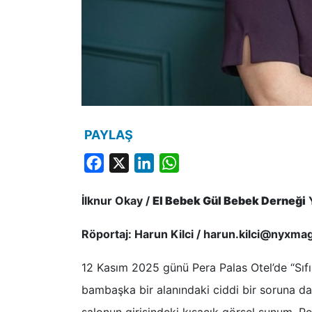
PAYLAŞ
Facebook
X
LinkedIn
WhatsApp
İlknur Okay / ​
El Bebek Gül Bebek Derneği
Y
Röportaj: Harun Kilci /
harun.kilci@nyxma
12 Kasım 2025 günü Pera Palas Otel’de “Sıfır
bambaşka bir alanındaki ciddi bir soruna d
salonun girişindeki kısacık görsel sunum, Per