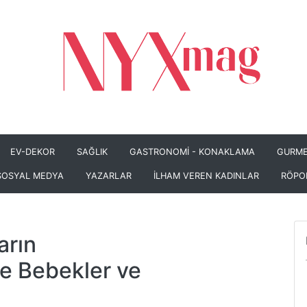
EV-DEKOR
SAĞLIK
GASTRONOMİ - KONAKLAMA
GURME
SOSYAL MEDYA
YAZARLAR
İLHAM VEREN KADINLAR
RÖPO
arın
e Bebekler ve