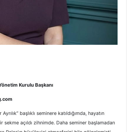
önetim Kurulu Başkanı
g.com
 Ayrılık” başlıklı seminere katıldığımda, hayatın
air sekme açıldı zihnimde. Daha seminer başlamadan
a Palas’ın büyüleyici atmosferini bile gölgelemişti.