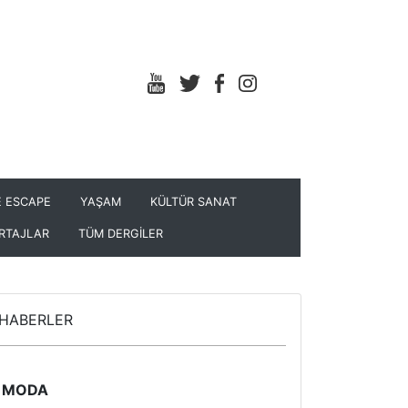
 ESCAPE
YAŞAM
KÜLTÜR SANAT
RTAJLAR
TÜM DERGİLER
HABERLER
MODA