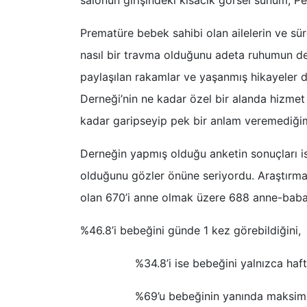
Prematüre bebek sahibi olan ailelerin ve sür
nasıl bir travma olduğunu adeta ruhumun deri
paylaşılan rakamlar ve yaşanmış hikayeler d
Derneği’nin ne kadar özel bir alanda hizme
kadar garipseyip pek bir anlam veremediğime
Derneğin yapmış olduğu anketin sonuçları is
olduğunu gözler önüne seriyordu. Araştırma 
olan 670’i anne olmak üzere 688 anne-baba t
%46.8’i bebeğini günde 1 kez görebildiğini,
%34.8’i ise bebeğini yalnızca haftada
%69’u bebeğinin yanında maksimum 15