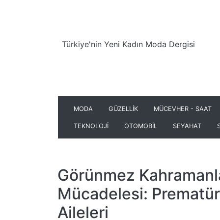
Türkiye'nin Yeni Kadın Moda Dergisi
MODA
GÜZELLİK
MÜCEVHER - SAAT
TEKNOLOJİ
OTOMOBİL
SEYAHAT
Görünmez Kahramanl
Mücadelesi: Prematür
Aileleri