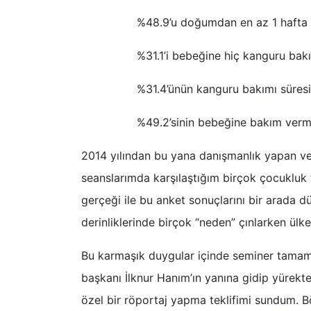
%48.9’u doğumdan en az 1 hafta sonra 
%31.1’i bebeğine hiç kanguru bakımı
%31.4’ünün kanguru bakımı süresi ise 
%49.2’sinin bebeğine bakım vermesine h
2014 yılından bu yana danışmanlık yapan ve 
seanslarımda karşılaştığım birçok çocukluk
gerçeği ile bu anket sonuçlarını bir arada d
derinliklerinde birçok “neden” çınlarken ülk
Bu karmaşık duygular içinde seminer tamam
başkanı İlknur Hanım’ın yanına gidip yürekte
özel bir röportaj yapma teklifimi sundum. B