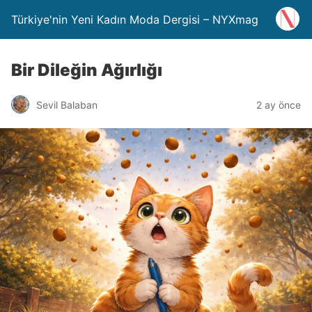
Türkiye'nin Yeni Kadın Moda Dergisi – NYXmag
Bir Dileğin Ağırlığı
Sevil Balaban
2 ay önce