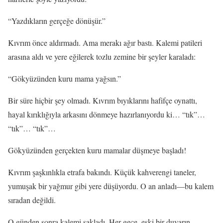
“Yazdıkların gerçeğe dönüşür.”
Kıvrım önce aldırmadı. Ama merakı ağır bastı. Kalemi patileri
arasına aldı ve yere eğilerek tozlu zemine bir şeyler karaladı:
“Gökyüzünden kuru mama yağsın.”
Bir süre hiçbir şey olmadı. Kıvrım bıyıklarını hafifçe oynattı,
hayal kırıklığıyla arkasını dönmeye hazırlanıyordu ki… “tık”…
“tık”… “tık”…
Gökyüzünden gerçekten kuru mamalar düşmeye başladı!
Kıvrım şaşkınlıkla etrafa bakındı. Küçük kahverengi taneler,
yumuşak bir yağmur gibi yere düşüyordu. O an anladı—bu kalem
sıradan değildi.
O günden sonra kalemi sakladı. Her gece, eski bir duvarın